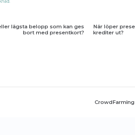
knad.
eller lägsta belopp som kan ges
När löper prese
bort med presentkort?
krediter ut?
CrowdFarming