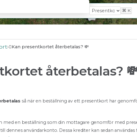
⌘
K
ort
Kan presentkortet återbetalas? 💸
kortet återbetalas? 
erbetalas
så när en beställning av ett presentkort har genomför
m med en beställning som din mottagare genomför med prese
till dennes användarkonto. Dessa krediter kan sedan användas