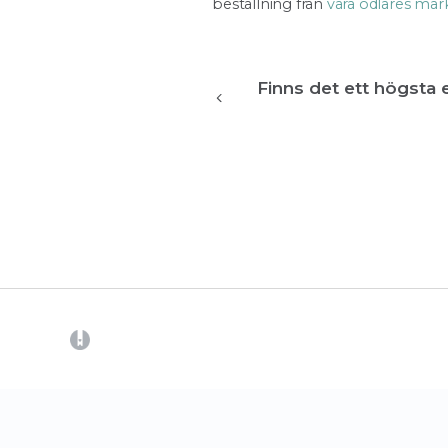
beställning från
våra odlares mar
Finns det ett högsta 
(opens in a new tab)