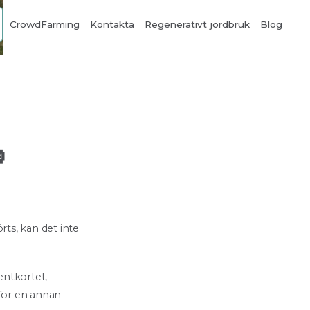
CrowdFarming
Kontakta
Regenerativt jordbruk
Blog

ts, kan det inte
ntkortet,
 för en annan