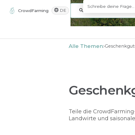
DE
CrowdFarming
Alle Themen
​Geschenkgut
Geschenk
Teile die CrowdFarming
Landwirte und saisonal