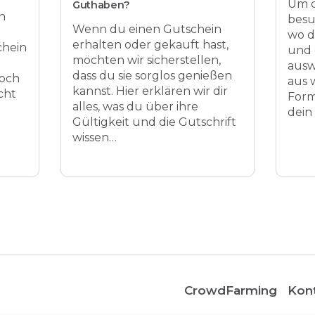
Um d
Guthaben?
n
besu
Wenn du einen Gutschein
wo d
erhalten oder gekauft hast,
chein
und 
möchten wir sicherstellen,
ausw
dass du sie sorglos genießen
noch
aus 
kannst. Hier erklären wir dir
cht
Form
alles, was du über ihre
dein
Gültigkeit und die Gutschrift
wissen…
CrowdFarming
Kon