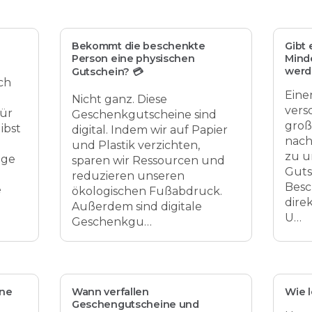
Bekommt die beschenkte
Gibt 
Person eine physischen
Minde
werd
Gutschein? 💳
ch
Eine
Nicht ganz. Diese
vers
für
Geschenkgutscheine sind
groß
ibst
digital. Indem wir auf Papier
nach
und Plastik verzichten,
zu u
ige
sparen wir Ressourcen und
Guts
reduzieren unseren
Besc
e
ökologischen Fußabdruck.
dire
Außerdem sind digitale
U…
Geschenkgu…
ne
Wann verfallen
Wie l
Geschengutscheine und