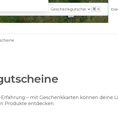
⌘
K
Cro
scheine
gutscheine
-Erfahrung – mit Geschenkkarten können deine L
en Produkte entdecken.