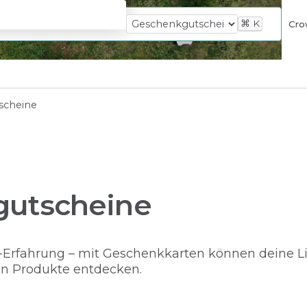
⌘
K
Cro
scheine
gutscheine
-Erfahrung – mit Geschenkkarten können deine L
en Produkte entdecken.