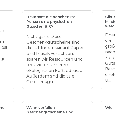
Bekommt die beschenkte
Gibt 
Person eine physischen
Minde
werd
Gutschein? 💳
ch
Eine
Nicht ganz. Diese
vers
für
Geschenkgutscheine sind
groß
ibst
digital. Indem wir auf Papier
nach
und Plastik verzichten,
zu u
ige
sparen wir Ressourcen und
Guts
reduzieren unseren
Besc
e
ökologischen Fußabdruck.
dire
Außerdem sind digitale
U…
Geschenkgu…
ne
Wann verfallen
Wie l
Geschengutscheine und