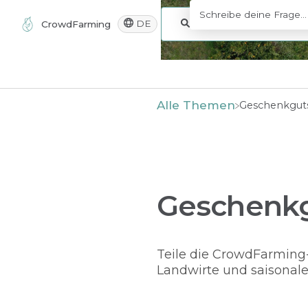
DE
CrowdFarming
Alle Themen
​Geschenkgut
Geschenk
Teile die CrowdFarming
Landwirte und saisonal