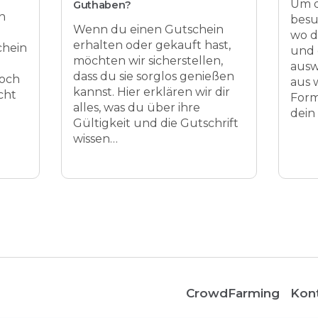
Um d
Guthaben?
n
besu
Wenn du einen Gutschein
wo d
erhalten oder gekauft hast,
chein
und 
möchten wir sicherstellen,
ausw
dass du sie sorglos genießen
noch
aus 
kannst. Hier erklären wir dir
cht
Form
alles, was du über ihre
dein
Gültigkeit und die Gutschrift
wissen…
CrowdFarming
Kon