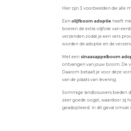
Hier zijn 3 voorbeelden die alle 
Een
olijfboom adoptie
heeft mee
boeren de extra olijfolie van eer
verzenden zodat je een vers pr
worden de adoptie en de verzending
Met een
sinaasappelboom ado
ontvangen van jouw boom. De vol
Daarom betaalt je voor deze vorm
van de plaats van levering.
Sommige landbouwers bieden d
zeer goede oogst, waardoor zi
geadopteerd. In dit geval omvat d