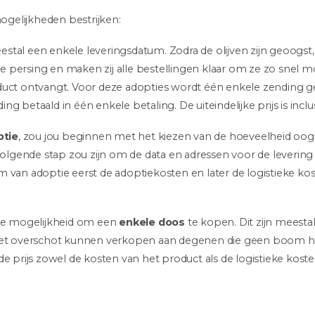
mogelijkheden bestrijken:
stal een enkele leveringsdatum. Zodra de olijven zijn geoogst
ste persing en maken zij alle bestellingen klaar om ze zo snel mo
oduct ontvangt. Voor deze adopties wordt één enkele zending
 betaald in één enkele betaling. De uiteindelijke prijs is inclus
ptie
, zou jou beginnen met het kiezen van de hoeveelheid oogs
gende stap zou zijn om de data en adressen voor de levering
 van adoptie eerst de adoptiekosten en later de logistieke kost
e mogelijkheid om een
enkele doos
te kopen. Dit zijn meesta
j het overschot kunnen verkopen aan degenen die geen boom
e prijs zowel de kosten van het product als de logistieke koste