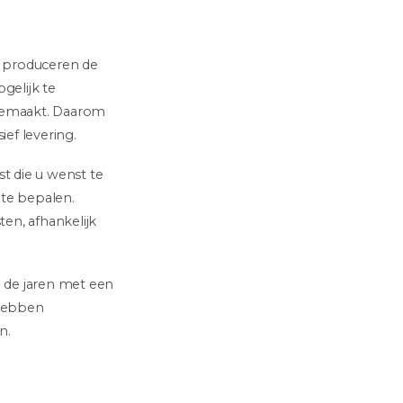
, produceren de
gelijk te
 gemaakt. Daarom
ief levering.
t die u wenst te
 te bepalen.
en, afhankelijk
l de jaren met een
 hebben
n.