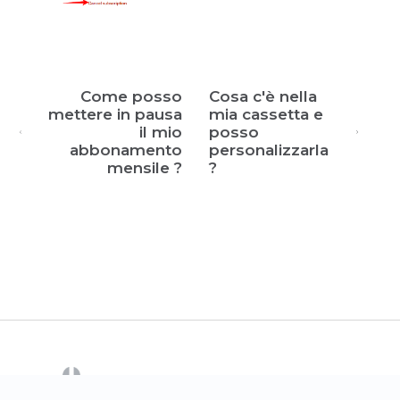
Come posso
Cosa c'è nella
mettere in pausa
mia cassetta e
il mio
posso
abbonamento
personalizzarla
mensile ?
?
(opens in a new tab)
CrowdFarming
Contattaci