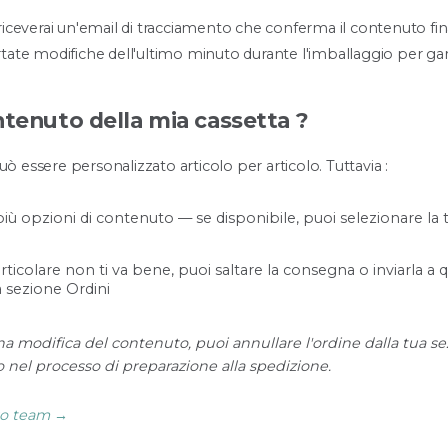
riceverai un'email di tracciamento che conferma il contenuto finale
e modifiche dell'ultimo minuto durante l'imballaggio per garan
ntenuto della mia cassetta ?
ò essere personalizzato articolo per articolo. Tuttavia :
ù opzioni di contenuto — se disponibile, puoi selezionare la 
rticolare non ti va bene, puoi saltare la consegna o inviarla a 
a sezione Ordini
una modifica del contenuto, puoi annullare l'ordine dalla tua s
 nel processo di preparazione alla spedizione.
tro team →