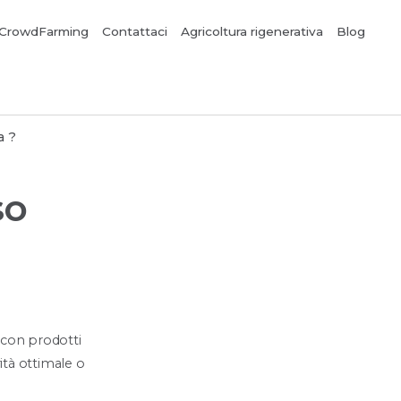
CrowdFarming
Contattaci
Agricoltura rigenerativa
Blog
a ?
so
o con prodotti
ità ottimale o