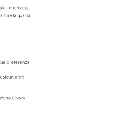
. In rari casi,
tire la qualità.
tua preferenza
qualcun altro
ezione Ordini