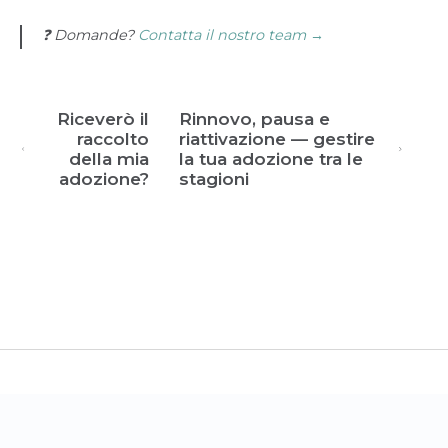
❓ Domande?
Contatta il nostro team →
Riceverò il
Rinnovo, pausa e
raccolto
riattivazione — gestire
della mia
la tua adozione tra le
adozione?
stagioni
(opens in a new tab)
CrowdFarming
Contattaci