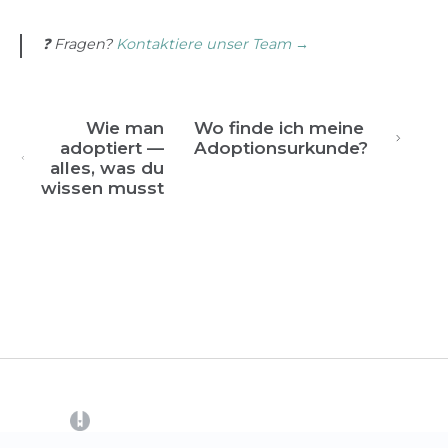
❓ Fragen?
Kontaktiere unser Team →
Wie man
Wo finde ich meine
adoptiert —
Adoptionsurkunde?
alles, was du
wissen musst
(opens in a new tab)
CrowdFarming
Kontakt