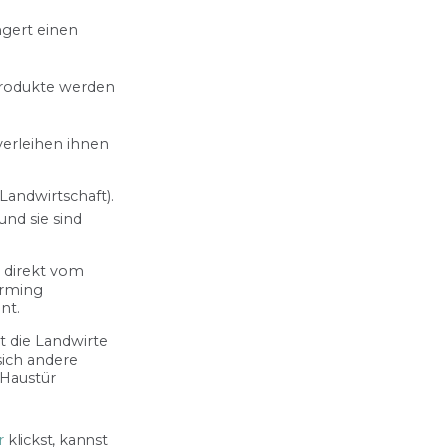
ngert einen
 Produkte werden
verleihen ihnen
 Landwirtschaft).
nd sie sind
 direkt vom
arming
nt.
t die Landwirte
ich andere
 Haustür
r
klickst, kannst