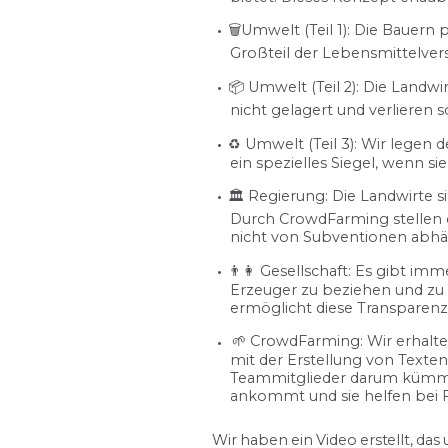
🗑️Umwelt (Teil 1): Die Bauer
Großteil der Lebensmittelvers
📦 Umwelt (Teil 2): Die Land
nicht gelagert und verlieren 
♻️ Umwelt (Teil 3): Wir legen
ein spezielles Siegel, wenn s
🏛️ Regierung: Die Landwirte s
Durch CrowdFarming stellen 
nicht von Subventionen abhän
👨👩 Gesellschaft: Es gibt i
Erzeuger zu beziehen und zu 
ermöglicht diese Transparen
🌱 CrowdFarming: Wir erhalten
mit der Erstellung von Text
Teammitglieder darum kümmern
ankommt und sie helfen bei F
Wir haben ein Video erstellt, da