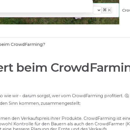
⌘
K
Cro
t beim CrowdFarming?
iert beim CrowdFarmi
 so wie wir - darum sorgst, wer vom CrowdFarming profitiert. 
s in den Sinn kommen, zusammengestellt:
timmen den Verkaufspreis ihrer Produkte. CrowdFarming ist ei
 sowohl Kontrolle für den Bauern als auch den CrowdFarmer 
t eine bessere Planung der Ernte und des Verkaufs.