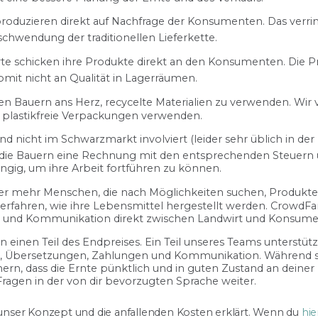
n produzieren direkt auf Nachfrage der Konsumenten. Das verri
chwendung der traditionellen Lieferkette.
wirte schicken ihre Produkte direkt an den Konsumenten. Die
somit nicht an Qualität in Lagerräumen.
 den Bauern ans Herz, recycelte Materialien zu verwenden. Wir 
ie plastikfreie Verpackungen verwenden.
ind nicht im Schwarzmarkt involviert (leider sehr üblich in der
die Bauern eine Rechnung mit den entsprechenden Steuern u
gig, um ihre Arbeit fortführen zu können.
mmer mehr Menschen, die nach Möglichkeiten suchen, Produkte
erfahren, wie ihre Lebensmittel hergestellt werden. CrowdF
z und Kommunikation direkt zwischen Landwirt und Konsume
 einen Teil des Endpreises. Ein Teil unseres Teams unterstütz
en, Übersetzungen, Zahlungen und Kommunikation. Während s
, dass die Ernte pünktlich und in guten Zustand an deiner
ragen in der von dir bevorzugten Sprache weiter.
s unser Konzept und die anfallenden Kosten erklärt. Wenn du
hie