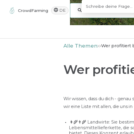
DE
CrowdFarming
Alle Themen
Wer profitier
Wer profit
Wir wissen, dass du dich - genau
wir eine Liste mit allen, die un
👩‍🌾👨‍🌾 Landwirte: Sie bes
Lebensmittellieferkette, die
bietet. Dieses Konzept erlaub