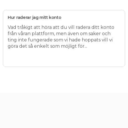
Hur raderar jag mitt konto
Vad tråkigt att höra att du vill radera ditt konto
från våran plattform, men även om saker och
ting inte fungerade som vi hade hoppats vill vi
göra det så enkelt som möjligt för...
(opens in a new tab)
CrowdFarming
Kontakta