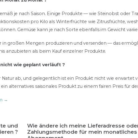
on Monat zu Monat ?
rgemäß je nach Saison. Einige Produkte — wie Steinobst oder T
nskosten pro Kilo als Winterfrüchte wie Zitrusfrüchte, wesha
können. Gemüse kann je nach Sorte ebenfalls im Gewicht variie
 wir in großen Mengen produzieren und versenden — das ermögli
nis anzubieten als beim Kauf einzelner Produkte.
nicht wie geplant verläuft ?
Natur ab, und gelegentlich ist ein Produkt nicht wie erwartet v
 ein alternatives saisonales Produkt zu einem fairen Preis für de
am →
ste und
Wie ändere ich meine Lieferadresse ode
ieren ?
Zahlungsmethode für mein monatliches
Abonnement