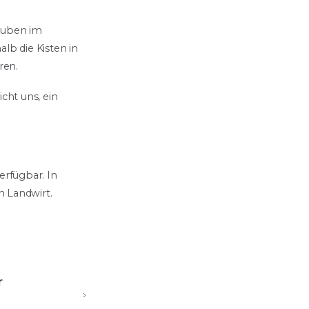
rauben im
lb die Kisten in
ren.
cht uns, ein
erfügbar. In
n Landwirt.
r