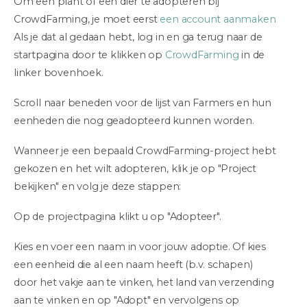
Om een plant of een dier te adopteren bij
CrowdFarming, je moet eerst
een account aanmaken
Als je dat al gedaan hebt, log in en ga terug naar de
startpagina door te klikken op
CrowdFarming
in de
linker bovenhoek.
Scroll naar beneden voor de lijst van Farmers en hun
eenheden die nog geadopteerd kunnen worden.
Wanneer je een bepaald CrowdFarming-project hebt
gekozen en het wilt adopteren, klik je op "Project
bekijken" en volg je deze stappen:
Op de projectpagina klikt u op "Adopteer".
Kies en voer een naam in voor jouw adoptie. Of kies
een eenheid die al een naam heeft (b.v. schapen)
door het vakje aan te vinken, het land van verzending
aan te vinken en op "Adopt" en vervolgens op