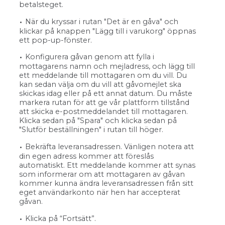
betalsteget.
När du kryssar i rutan "Det är en gåva" och
klickar på knappen "Lägg till i varukorg" öppnas
ett pop-up-fönster.
Konfigurera gåvan genom att fylla i
mottagarens namn och mejladress, och lägg till
ett meddelande till mottagaren om du vill. Du
kan sedan välja om du vill att gåvomejlet ska
skickas idag eller på ett annat datum. Du måste
markera rutan för att ge vår plattform tillstånd
att skicka e-postmeddelandet till mottagaren.
Klicka sedan på "Spara" och klicka sedan på
"Slutför beställningen" i rutan till höger.
Bekräfta leveransadressen. Vänligen notera att
din egen adress kommer att föreslås
automatiskt. Ett meddelande kommer att synas
som informerar om att mottagaren av gåvan
kommer kunna ändra leveransadressen från sitt
eget användarkonto när hen har accepterat
gåvan.
Klicka på “Fortsätt”.