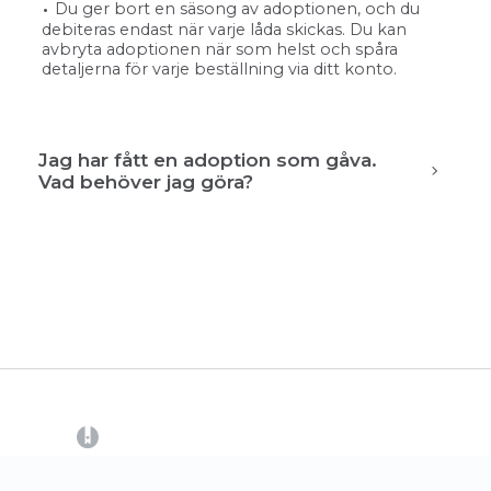
Du ger bort en säsong av adoptionen, och du
debiteras endast när varje låda skickas. Du kan
avbryta adoptionen när som helst och spåra
detaljerna för varje beställning via ditt konto.
Jag har fått en adoption som gåva.
Vad behöver jag göra?
(opens in a new tab)
CrowdFarming
Kontakta