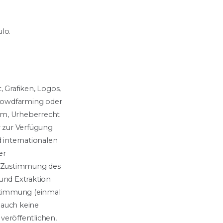
lo.
 Grafiken, Logos,
Crowdfarming oder
tum, Urheberrecht
r zur Verfügung
 internationalen
er
he Zustimmung des
und Extraktion
ustimmung (einmal
 auch keine
veröffentlichen,