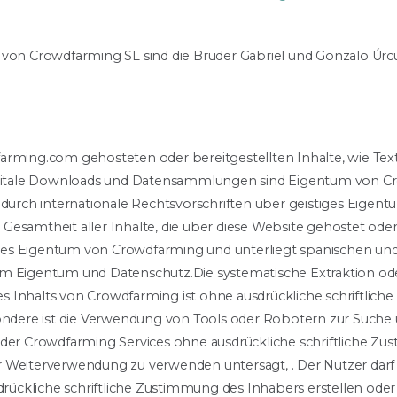
 von Crowdfarming SL sind die Brüder Gabriel und Gonzalo Úrcu
rming.com gehosteten oder bereitgestellten Inhalte, wie Text,
digitale Downloads und Datensammlungen sind Eigentum von 
 durch internationale Rechtsvorschriften über geistiges Eigen
Gesamtheit aller Inhalte, die über diese Website gehostet ode
iches Eigentum von Crowdfarming und unterliegt spanischen und
em Eigentum und Datenschutz.Die systematische Extraktion od
 Inhalts von Crowdfarming ist ohne ausdrückliche schriftlic
sondere ist die Verwendung von Tools oder Robotern zur Suche 
 der Crowdfarming Services ohne ausdrückliche schriftliche Z
 Weiterverwendung zu verwenden untersagt, . Der Nutzer darf
ckliche schriftliche Zustimmung des Inhabers erstellen oder 