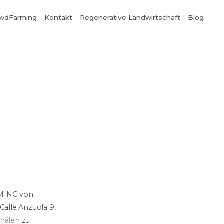
wdFarming
Kontakt
Regenerative Landwirtschaft
Blog
RMING von
alle Anzuola 9,
nälen
zu