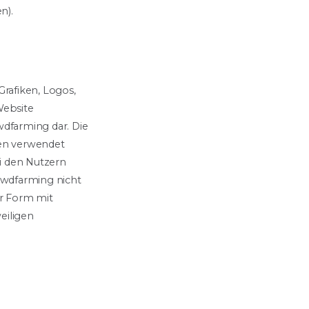
n).
rafiken, Logos,
Website
wdfarming dar. Die
gen verwendet
ei den Nutzern
owdfarming nicht
er Form mit
eiligen