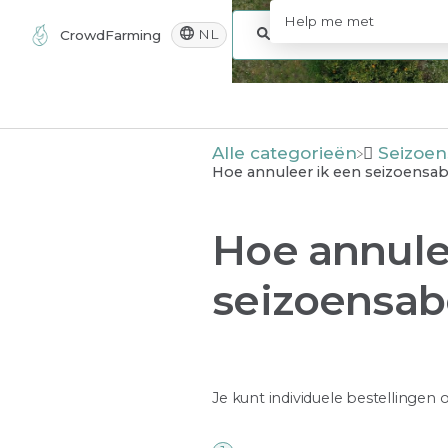
NL
CrowdFarming
Alle categorieën
​Seizo
Hoe annuleer ik een seizoens
Hoe annule
seizoensa
Je kunt individuele bestellingen