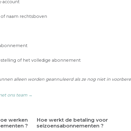
g-account
am of naam rechtsboven
e abonnement
estelling of het volledige abonnement
kunnen alleen worden geannuleerd als ze nog niet in voorberei
met ons team →
oe werken
Hoe werkt de betaling voor
nementen ?
seizoensabonnementen ?