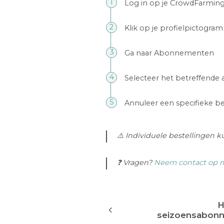
Log in op je CrowdFarmin
Klik op je profielpictogr
Ga naar Abonnementen
Selecteer het betreffend
Annuleer een specifieke b
⚠️ Individuele bestellingen 
❓ Vragen?
Neem contact op 
H
seizoensabon