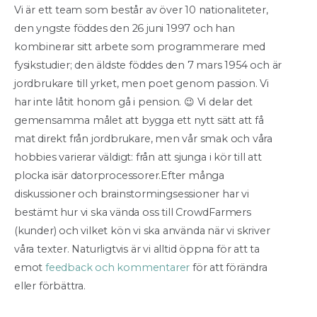
Vi är ett team som består av över 10 nationaliteter,
den yngste föddes den 26 juni 1997 och han
kombinerar sitt arbete som programmerare med
fysikstudier; den äldste föddes den 7 mars 1954 och är
jordbrukare till yrket, men poet genom passion. Vi
har inte låtit honom gå i pension. 😉 Vi delar det
gemensamma målet att bygga ett nytt sätt att få
mat direkt från jordbrukare, men vår smak och våra
hobbies varierar väldigt: från att sjunga i kör till att
plocka isär datorprocessorer.Efter många
diskussioner och brainstormingsessioner har vi
bestämt hur vi ska vända oss till CrowdFarmers
(kunder) och vilket kön vi ska använda när vi skriver
våra texter. Naturligtvis är vi alltid öppna för att ta
emot
feedback och kommentarer
för att förändra
eller förbättra.