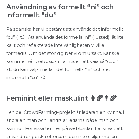
Användning av formellt “ni” och
informellt “du”
På spanska har vi bestämt att använda det informella
“du” (=tú). Att använda det formella “ni” (=usted) lät lite
kallt och reflekterade inte vänligheten vi ville
förmedla. Om det stör dig ber vi om ursäkt. Kanske
kommer vår webbsida i framtiden att vara så “cool”
att du kan välja mellan det formella “ni” och det
informella “du”. 😉
Feminint eller maskulint 👩‍🌾👨‍🌾
I en del CrowdFarming-projekt är ledaren en kvinna, i
andra en man och i andra är ledarna både män och
kvinnor. För vissa termer på webbsidan har vi valt att
använda engelska eftersom den inte skiljer mellan