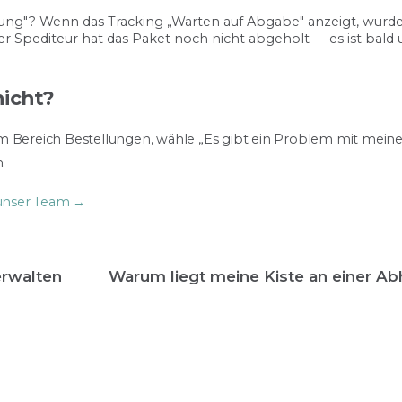
itung"? Wenn das Tracking „Warten auf Abgabe" anzeigt, wurde
 der Spediteur hat das Paket noch nicht abgeholt — es ist bal
icht?
m Bereich Bestellungen, wähle „Es gibt ein Problem mit meine
.
 unser Team →
erwalten
Warum liegt meine Kiste an einer Ab