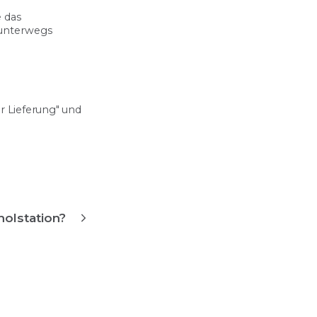
 das
d unterwegs
r Lieferung" und
holstation?